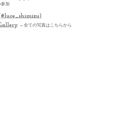
ce参加
(#luce_shimizu)
Gallery
←全ての写真はこちらから